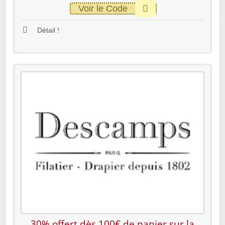
Voir le Code
Détail !
30% offert dès 100€ de panier sur la