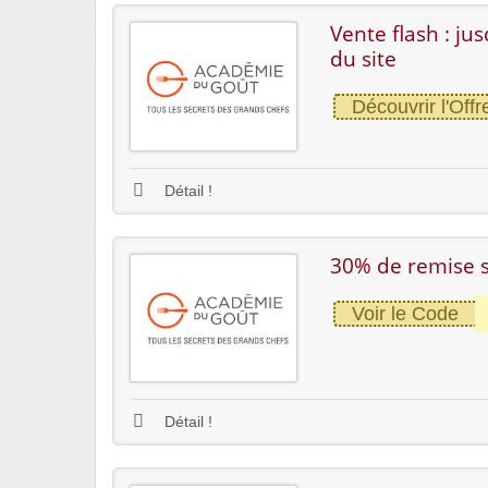
Vente flash : ju
du site
Découvrir l'Offr
Détail !
30% de remise 
Voir le Code
Détail !